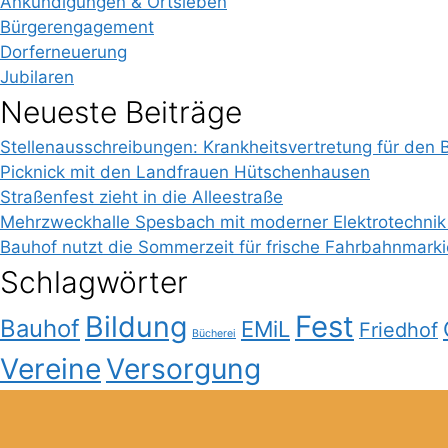
Ankündigungen & Ortsleben
Bürgerengagement
Dorferneuerung
Jubilaren
Neueste Beiträge
Stellenausschreibungen: Krankheitsvertretung für den 
Picknick mit den Landfrauen Hütschenhausen
Straßenfest zieht in die Alleestraße
Mehrzweckhalle Spesbach mit moderner Elektrotechnik
Bauhof nutzt die Sommerzeit für frische Fahrbahnmark
Schlagwörter
Bildung
Fest
Bauhof
EMiL
Friedhof
Bücherei
Vereine
Versorgung