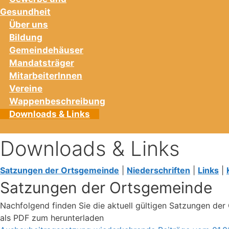
Gesundheit
Über uns
Bildung
Gemeindehäuser
Mandatsträger
MitarbeiterInnen
Vereine
Wappenbeschreibung
Downloads & Links
Downloads & Links
Satzungen der Ortsgemeinde
|
Niederschriften
|
Links
|
Satzungen der Ortsgemeinde
Nachfolgend finden Sie die aktuell gültigen Satzungen d
als PDF zum herunterladen