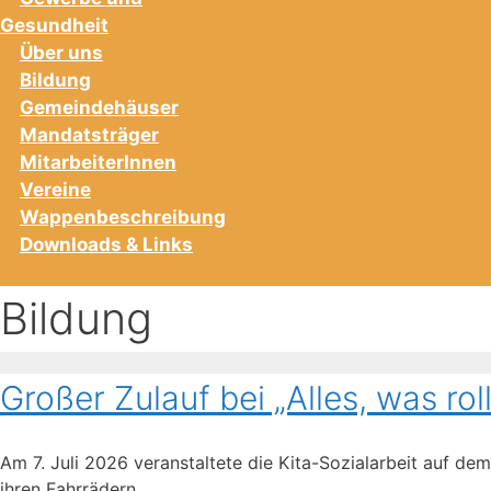
Gesundheit
Über uns
Bildung
Gemeindehäuser
Mandatsträger
MitarbeiterInnen
Vereine
Wappenbeschreibung
Downloads & Links
Bildung
Großer Zulauf bei „Alles, was roll
Am 7. Juli 2026 veranstaltete die Kita-Sozialarbeit auf dem
ihren Fahrrädern, …