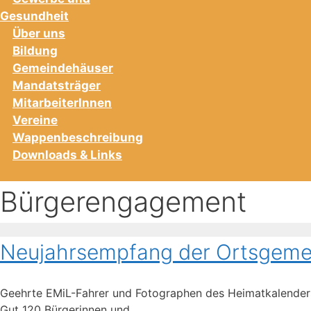
Gesundheit
Über uns
Bildung
Gemeindehäuser
Mandatsträger
MitarbeiterInnen
Vereine
Wappenbeschreibung
Downloads & Links
Bürgerengagement
Neujahrsempfang der Ortsgeme
Geehrte EMiL-Fahrer und Fotographen des Heimatkalenders
Gut 120 Bürgerinnen und …