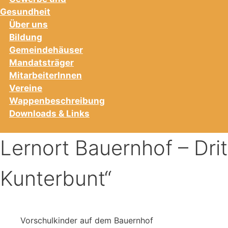
Gesundheit
Über uns
Bildung
Gemeindehäuser
Mandatsträger
MitarbeiterInnen
Vereine
Wappenbeschreibung
Downloads & Links
Lernort Bauernhof – Drit
Kunterbunt“
Vorschulkinder auf dem Bauernhof