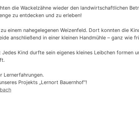
chten die Wackelzähne wieder den landwirtschaftlichen Bet
Menge zu entdecken und zu erleben!
u einem nahegelegenen Weizenfeld. Dort konnten die Kinde
ide anschließend in einer kleinen Handmühle – ganz wie fr
Jedes Kind durfte sein eigenes kleines Leibchen formen u
t.
er Lernerfahrungen.
unseres Projekts „Lernort Bauernhof“!
sbach