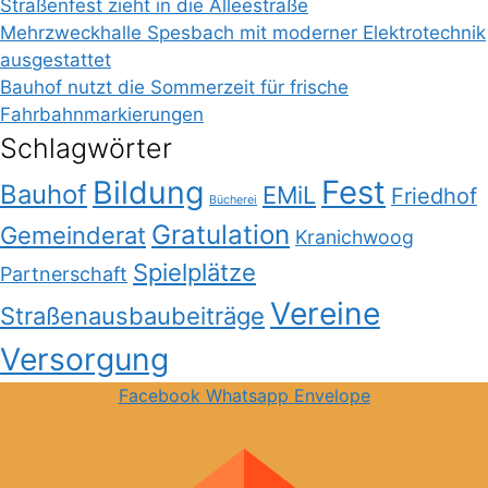
Straßenfest zieht in die Alleestraße
Mehrzweckhalle Spesbach mit moderner Elektrotechnik
ausgestattet
Bauhof nutzt die Sommerzeit für frische
Fahrbahnmarkierungen
Schlagwörter
Bildung
Fest
Bauhof
EMiL
Friedhof
Bücherei
Gratulation
Gemeinderat
Kranichwoog
Spielplätze
Partnerschaft
Vereine
Straßenausbaubeiträge
Versorgung
Facebook
Whatsapp
Envelope