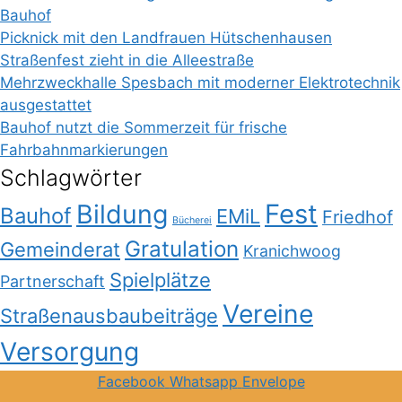
Bauhof
Picknick mit den Landfrauen Hütschenhausen
Straßenfest zieht in die Alleestraße
Mehrzweckhalle Spesbach mit moderner Elektrotechnik
ausgestattet
Bauhof nutzt die Sommerzeit für frische
Fahrbahnmarkierungen
Schlagwörter
Bildung
Fest
Bauhof
EMiL
Friedhof
Bücherei
Gratulation
Gemeinderat
Kranichwoog
Spielplätze
Partnerschaft
Vereine
Straßenausbaubeiträge
Versorgung
Facebook
Whatsapp
Envelope