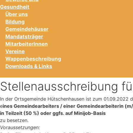
Gesundheit
Über uns
Bildung
Gemeindehäuser
Mandatsträger
MitarbeiterInnen
Vereine
Wappenbeschreibung
Downloads & Links
Stellenausschreibung f
In der Ortsgemeinde Hütschenhausen ist zum 01.09.2022 di
e
ines Gemeindearbeiters / einer Gemeindearbeiterin (m
in Teilzeit (50 %) oder ggfs. auf Minijob-Basis
zu besetzen.
Voraussetzungen: