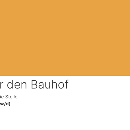
ür den Bauhof
e Stelle
/w/d)