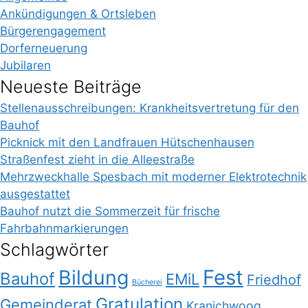
Ankündigungen & Ortsleben
Bürgerengagement
Dorferneuerung
Jubilaren
Neueste Beiträge
Stellenausschreibungen: Krankheitsvertretung für den
Bauhof
Picknick mit den Landfrauen Hütschenhausen
Straßenfest zieht in die Alleestraße
Mehrzweckhalle Spesbach mit moderner Elektrotechnik
ausgestattet
Bauhof nutzt die Sommerzeit für frische
Fahrbahnmarkierungen
Schlagwörter
Bildung
Fest
Bauhof
EMiL
Friedhof
Bücherei
Gratulation
Gemeinderat
Kranichwoog