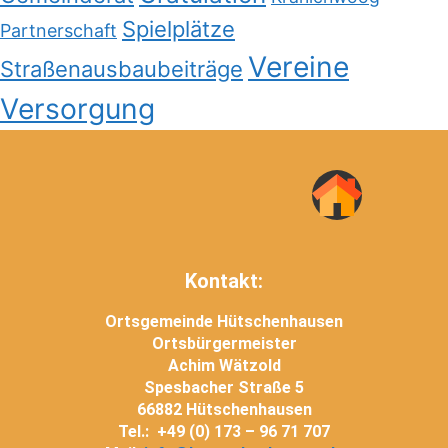
Spielplätze
Partnerschaft
Vereine
Straßenausbaubeiträge
Versorgung
Kontakt:
Ortsgemeinde Hütschenhausen
Ortsbürgermeister
Achim Wätzold
Spesbacher Straße 5
66882 Hütschenhausen
Tel.: +49 (0) 173 – 96 71 707