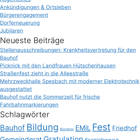
Ankündigungen & Ortsleben
Bürgerengagement
Dorferneuerung
Jubilaren
Neueste Beiträge
Stellenausschreibungen: Krankheitsvertretung für den
Bauhof
Picknick mit den Landfrauen Hütschenhausen
Straßenfest zieht in die Alleestraße
Mehrzweckhalle Spesbach mit moderner Elektrotechnik
ausgestattet
Bauhof nutzt die Sommerzeit für frische
Fahrbahnmarkierungen
Schlagwörter
Bildung
Fest
Bauhof
EMiL
Friedhof
Bücherei
Gratulation
Gemeinderat
Kranichwoog