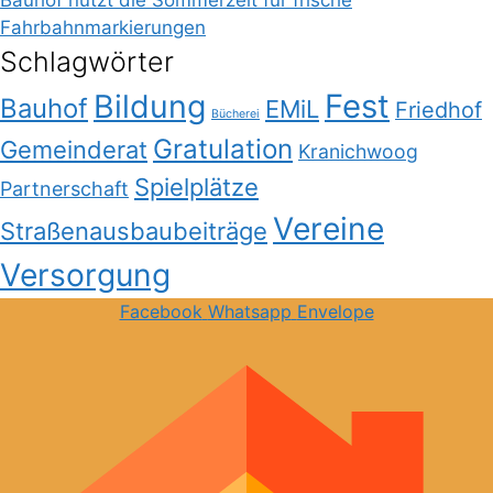
Bauhof nutzt die Sommerzeit für frische
Fahrbahnmarkierungen
Schlagwörter
Bildung
Fest
Bauhof
EMiL
Friedhof
Bücherei
Gratulation
Gemeinderat
Kranichwoog
Spielplätze
Partnerschaft
Vereine
Straßenausbaubeiträge
Versorgung
Facebook
Whatsapp
Envelope