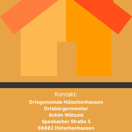
Kontakt:
Ortsgemeinde Hütschenhausen
Ortsbürgermeister
Achim Wätzold
Spesbacher Straße 5
66882 Hütschenhausen