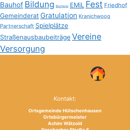
Bildung
Fest
Bauhof
EMiL
Friedhof
Bücherei
Gratulation
Gemeinderat
Kranichwoog
Spielplätze
Partnerschaft
Vereine
Straßenausbaubeiträge
Versorgung
Kontakt:
Ortsgemeinde Hütschenhausen
Ortsbürgermeister
Achim Wätzold
Spesbacher Straße 5