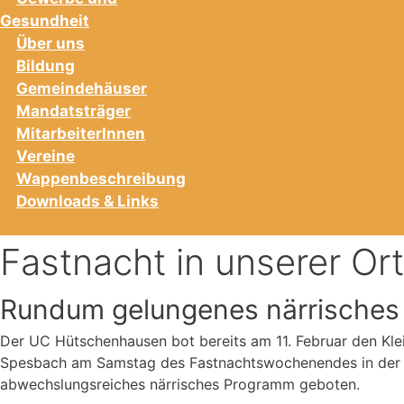
Gesundheit
Über uns
Bildung
Gemeindehäuser
Mandatsträger
MitarbeiterInnen
Vereine
Wappenbeschreibung
Downloads & Links
Fastnacht in unserer O
Rundum gelungenes närrisches
Der UC Hütschenhausen bot bereits am 11. Februar den Klei
Spesbach am Samstag des Fastnachtswochenendes in der M
abwechslungsreiches närrisches Programm geboten.