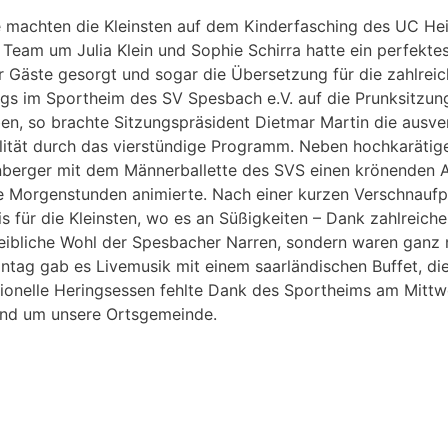
machten die Kleinsten auf dem Kinderfasching des UC Hei
Team um Julia Klein und Sophie Schirra hatte ein perfekte
er Gäste gesorgt und sogar die Übersetzung für die zahlrei
s im Sportheim des SV Spesbach e.V. auf die Prunksitzung 
n, so brachte Sitzungspräsident Dietmar Martin die ausve
alität durch das vierstündige Programm. Neben hochkaräti
berger mit dem Männerballette des SVS einen krönenden 
 die Morgenstunden animierte. Nach einer kurzen Verschnauf
 für die Kleinsten, wo es an Süßigkeiten – Dank zahlreiche
eibliche Wohl der Spesbacher Narren, sondern waren ganz n
ntag gab es Livemusik mit einem saarländischen Buffet, di
ionelle Heringsessen fehlte Dank des Sportheims am Mittw
rund um unsere Ortsgemeinde.