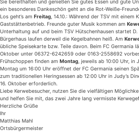
Sie bereithalten und genießen Sie gutes Essen und gute Un
ein besonderes Dankeschön geht an die Rot-Weiße-Freunde
Los geht’s am
Freitag
, 14.10.: Während der TSV mit einem 
Gaststättenbetrieb. Freunde guter Musik kommen am
Kew
Unterhaltung auf und beim TSV Hütschenhausen startet D. J
Bürgerhaus laufen derweil die Kegelbahnen heiß. Am
Kerw
übliche Speisekarte bzw. Teile davon. Beim FC Germania lä
Oktober unter 06372-6242659 oder 0163-2558692 vorbeste
Frühschoppen finden am
Montag
, jeweils ab 10:00 Uhr, i
Montag um 16:00 Uhr eröffnet der FC Germania seinen Sp
zum traditionellen Heringsessen ab 12:00 Uhr in Judy’s Din
16. Oktober erforderlich.
Liebe Kerwebesucher, nutzen Sie die vielfältigen Möglichk
und helfen Sie mit, das zwei Jahre lang vermisste Kerwege
Herzliche Grüße
Ihr
Matthias Mahl
Ortsbürgermeister