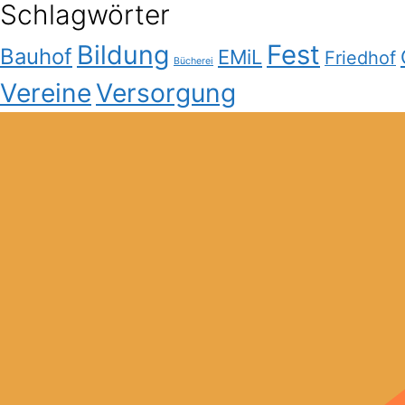
Schlagwörter
Bildung
Fest
Bauhof
EMiL
Friedhof
Bücherei
Vereine
Versorgung