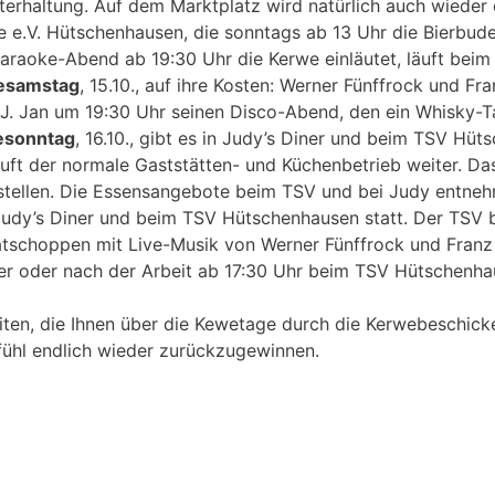
terhaltung. Auf dem Marktplatz wird natürlich auch wieder
 e.V. Hütschenhausen, die sonntags ab 13 Uhr die Bierbud
Karaoke-Abend ab 19:30 Uhr die Kerwe einläutet, läuft bei
esamstag
, 15.10., auf ihre Kosten: Werner Fünffrock und 
. Jan um 19:30 Uhr seinen Disco-Abend, den ein Whisky-Tas
esonntag
, 16.10., gibt es in Judy’s Diner und beim TSV H
uft der normale Gaststätten- und Küchenbetrieb weiter. Da
llen. Die Essensangebote beim TSV und bei Judy entnehm
n Judy’s Diner und beim TSV Hütschenhausen statt. Der TSV 
ätschoppen mit Live-Musik von Werner Fünffrock und Fra
er oder nach der Arbeit ab 17:30 Uhr beim TSV Hütschenhaus
eiten, die Ihnen über die Kewetage durch die Kerwebeschic
fühl endlich wieder zurückzugewinnen.