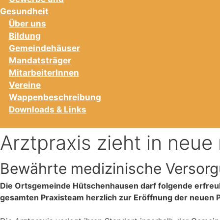
Gesundheit
Über uns
Bildung
Gemeindehäuser
Mandatsträger
MitarbeiterInnen
Vereine
Wappenbeschreibung
Downloads & Links
Arztpraxis zieht in neu
Bewährte medizinische Versor
Die Ortsgemeinde Hütschenhausen darf folgende erfreuli
gesamten Praxisteam herzlich zur Eröffnung der neuen P