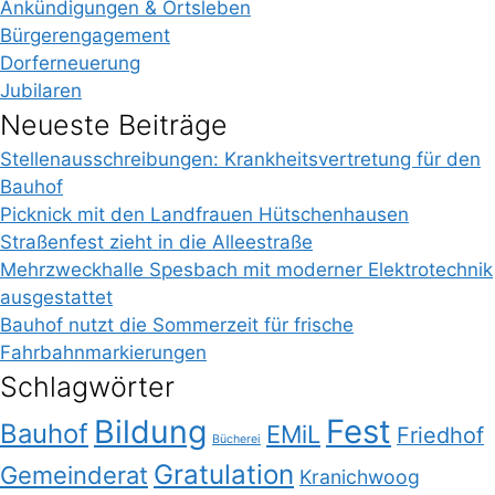
Ankündigungen & Ortsleben
Bürgerengagement
Dorferneuerung
Jubilaren
Neueste Beiträge
Stellenausschreibungen: Krankheitsvertretung für den
Bauhof
Picknick mit den Landfrauen Hütschenhausen
Straßenfest zieht in die Alleestraße
Mehrzweckhalle Spesbach mit moderner Elektrotechnik
ausgestattet
Bauhof nutzt die Sommerzeit für frische
Fahrbahnmarkierungen
Schlagwörter
Bildung
Fest
Bauhof
EMiL
Friedhof
Bücherei
Gratulation
Gemeinderat
Kranichwoog