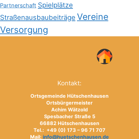
Spielplätze
Partnerschaft
Vereine
Straßenausbaubeiträge
Versorgung
Kontakt:
Ortsgemeinde Hütschenhausen
Ortsbürgermeister
Achim Wätzold
Spesbacher Straße 5
66882 Hütschenhausen
Tel.: +49 (0) 173 – 96 71 707
Mail:
info@huetschenhausen.de