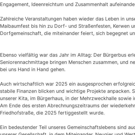
Engagement, Ideenreichtum und Zusammenhalt aufeinander
Zahlreiche Veranstaltungen haben wieder das Leben in un
Maibaumfest bis hin zu Dorf- und Straßenfesten, Kerwen u
Dorfgemeinschaft, die miteinander feiert, sich begegnet un
Ebenso vielfältig war das Jahr im Alltag: Der Bürgerbus er
Seniorennachmittage bringen Menschen zusammen, und neue 
bei uns Hand in Hand gehen.
Auch wirtschaftlich war 2025 ein ausgesprochen erfolgreic
stabile Finanzen blicken und wichtige Projekte anpacken. S
unserer Kita, im Bürgerhaus, in der Mehrzweckhalle sowie i
Am Ende des ersten Abrechnungszeitraums der wiederkehre
Friedhofstraße, die 2025 fertiggestellt wurde.
Ein bedeutender Teil unseres Gemeinschaftslebens sind auch 
unserer Gesellschaft, in dem Miteinander, Neugier und Wer