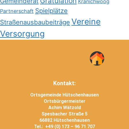
Gratulation
Gemeinderat
Kranichwoog
Spielplätze
Partnerschaft
Vereine
Straßenausbaubeiträge
Versorgung
Kontakt:
Ortsgemeinde Hütschenhausen
Ortsbürgermeister
Achim Wätzold
Spesbacher Straße 5
66882 Hütschenhausen
Tel.: +49 (0) 173 – 96 71 707