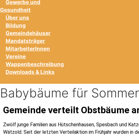
Gewerbe und
Gesundheit
Über uns
Bildung
Gemeindehäuser
Mandatsträger
MitarbeiterInnen
Vereine
Wappenbeschreibung
Downloads & Links
Babybäume für Sommer
Gemeinde verteilt Obstbäume a
Zwölf junge Familien aus Hütschenhausen, Spesbach und Kat
Wätzold. Seit der letzten Verteilaktion im Frühjahr wurden in 