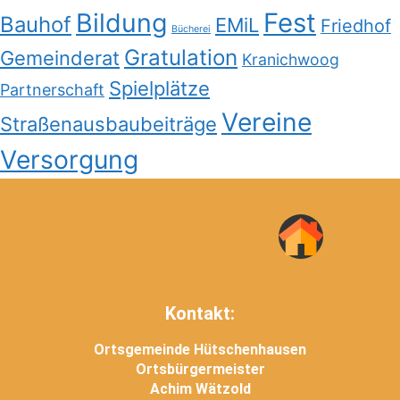
Bildung
Fest
Bauhof
EMiL
Friedhof
Bücherei
Gratulation
Gemeinderat
Kranichwoog
Spielplätze
Partnerschaft
Vereine
Straßenausbaubeiträge
Versorgung
Kontakt:
Ortsgemeinde Hütschenhausen
Ortsbürgermeister
Achim Wätzold