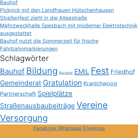
Bauhof
Picknick mit den Landfrauen Hütschenhausen
Straßenfest zieht in die Alleestraße
Mehrzweckhalle Spesbach mit moderner Elektrotechnik
ausgestattet
Bauhof nutzt die Sommerzeit für frische
Fahrbahnmarkierungen
Schlagwörter
Bildung
Fest
Bauhof
EMiL
Friedhof
Bücherei
Gratulation
Gemeinderat
Kranichwoog
Spielplätze
Partnerschaft
Vereine
Straßenausbaubeiträge
Versorgung
Facebook
Whatsapp
Envelope