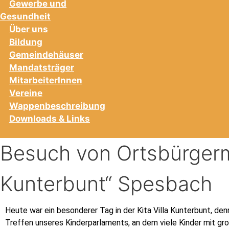
Gewerbe und
Gesundheit
Über uns
Bildung
Gemeindehäuser
Mandatsträger
MitarbeiterInnen
Vereine
Wappenbeschreibung
Downloads & Links
Besuch von Ortsbürgerme
Kunterbunt“ Spesbach
Heute war ein besonderer Tag in der Kita Villa Kunterbunt, d
Treffen unseres Kinderparlaments, an dem viele Kinder mit gr