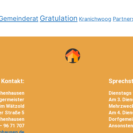
Gratulation
Gemeinderat
Kranichwoog
Partner
Kontakt:
Sprechs
chenhausen
Dienstags 
germeister
Am 3. Die
im Wätzold
Mehrzweck
r Straße 5
Am 4. Dien
chenhausen
Dorfgemei
 – 96 71 707
Ansonsten
nhausen.de