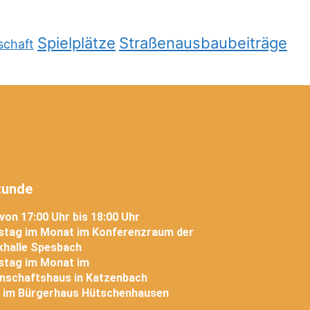
Spielplätze
Straßenausbaubeiträge
schaft
tunde
von 17:00 Uhr bis 18:00 Uhr
nstag im Monat im Konferenzraum der
halle Spesbach
stag im Monat im
nschaftshaus in Katzenbach
 im Bürgerhaus Hütschenhausen