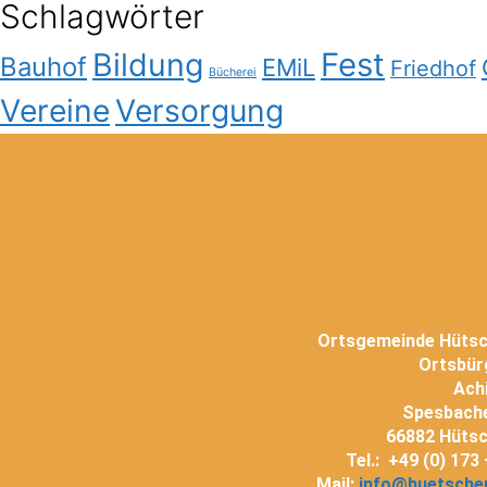
Schlagwörter
Bildung
Fest
Bauhof
EMiL
Friedhof
Bücherei
Vereine
Versorgung
Ortsgemeinde Hüts
Ortsbür
Ach
Spesbache
66882 Hüts
Tel.: +49 (0) 173
Mail:
info@huetsche