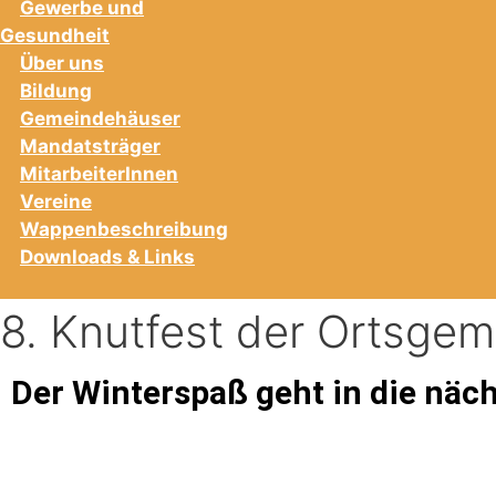
Gewerbe und
Gesundheit
Über uns
Bildung
Gemeindehäuser
Mandatsträger
MitarbeiterInnen
Vereine
Wappenbeschreibung
Downloads & Links
8. Knutfest der Ortsge
Der Winterspaß geht in die näc