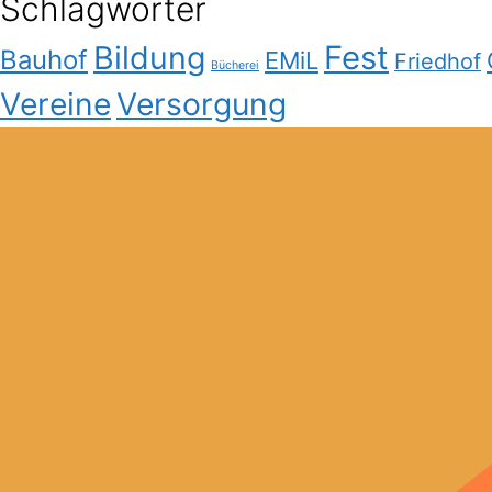
Schlagwörter
Bildung
Fest
Bauhof
EMiL
Friedhof
Bücherei
Vereine
Versorgung