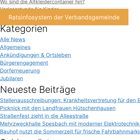
Wo sind die Altkleidercontainer hin?
Vorlesestunde für Kinder
Ratsinfosystem der Verbandsgemeinde
Kategorien
Alle News
Allgemeines
Ankündigungen & Ortsleben
Bürgerengagement
Dorferneuerung
Jubilaren
Neueste Beiträge
Stellenausschreibungen: Krankheitsvertretung für den 
Picknick mit den Landfrauen Hütschenhausen
Straßenfest zieht in die Alleestraße
Mehrzweckhalle Spesbach mit moderner Elektrotechnik
Bauhof nutzt die Sommerzeit für frische Fahrbahnmark