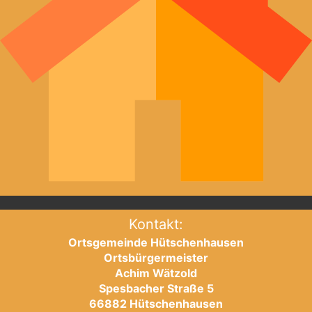
Kontakt:
Ortsgemeinde Hütschenhausen
Ortsbürgermeister
Achim Wätzold
Spesbacher Straße 5
66882 Hütschenhausen