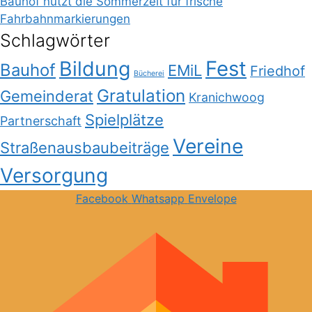
Bauhof nutzt die Sommerzeit für frische
Fahrbahnmarkierungen
Schlagwörter
Bildung
Fest
Bauhof
EMiL
Friedhof
Bücherei
Gratulation
Gemeinderat
Kranichwoog
Spielplätze
Partnerschaft
Vereine
Straßenausbaubeiträge
Versorgung
Facebook
Whatsapp
Envelope