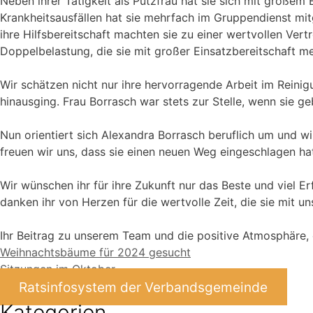
Neben ihrer Tätigkeit als Putzfrau hat sie sich mit große
Krankheitsausfällen hat sie mehrfach im Gruppendienst mitg
ihre Hilfsbereitschaft machten sie zu einer wertvollen Ver
Doppelbelastung, die sie mit großer Einsatzbereitschaft me
Wir schätzen nicht nur ihre hervorragende Arbeit im Reinigu
hinausging. Frau Borrasch war stets zur Stelle, wenn sie g
Nun orientiert sich Alexandra Borrasch beruflich um und wi
freuen wir uns, dass sie einen neuen Weg eingeschlagen hat
Wir wünschen ihr für ihre Zukunft nur das Beste und viel Er
danken ihr von Herzen für die wertvolle Zeit, die sie mit un
Ihr Beitrag zu unserem Team und die positive Atmosphäre, di
Weihnachtsbäume für 2024 gesucht
Sitzungen im Oktober
Ratsinfosystem der Verbandsgemeinde
Kategorien