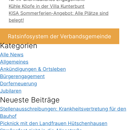
Kühle Köpfe in der Villa Kunterbunt
KISA Sommerferien-Angebot: Alle Plätze sind
belegt!
Ratsinfosystem der Verbandsgemeinde
Kategorien
Alle News
Allgemeines
Ankündigungen & Ortsleben
Bürgerengagement
Dorferneuerung
Jubilaren
Neueste Beiträge
Stellenausschreibungen: Krankheitsvertretung für den
Bauhof
Picknick mit den Landfrauen Hütschenhausen