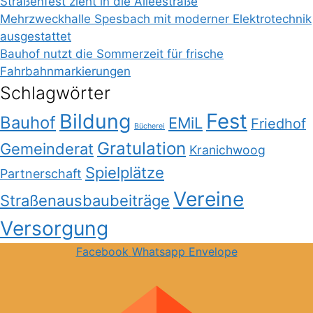
Straßenfest zieht in die Alleestraße
Mehrzweckhalle Spesbach mit moderner Elektrotechnik
ausgestattet
Bauhof nutzt die Sommerzeit für frische
Fahrbahnmarkierungen
Schlagwörter
Bildung
Fest
Bauhof
EMiL
Friedhof
Bücherei
Gratulation
Gemeinderat
Kranichwoog
Spielplätze
Partnerschaft
Vereine
Straßenausbaubeiträge
Versorgung
Facebook
Whatsapp
Envelope